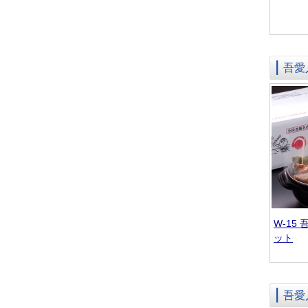
吾愛
W-15
ット
吾愛