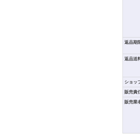
返品期
返品送
ショッ
販売責
販売業