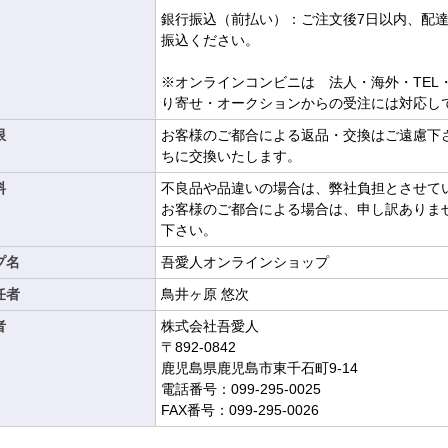
銀行振込（前払い）：ご注文後7日以内、配
振込ください。
※オンラインコンビニは 法人・海外・TEL
り寄せ・オークションからの受注には対応し
限
お客様のご都合による返品・交換はご遠慮下
ちに交換いたします。
料
不良品や品違いの場合は、弊社負担とさせて
お客様のご都合による場合は、申し訳ありま
下さい。
プ名
吾愛人オンラインショップ
任者
鳥井ヶ原 悠次
者
株式会社吾愛人
〒892-0842
鹿児島県鹿児島市東千石町9-14
電話番号：099-295-0025
FAX番号：099-295-0026