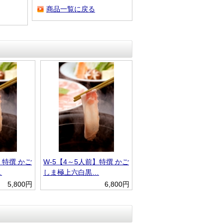
商品一覧に戻る
】特撰 かご
W-5【4～5人前】特撰 かご
…
しま極上六白黒…
5,800円
6,800円