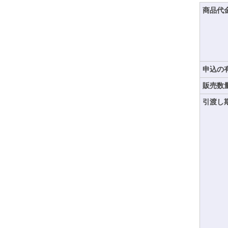
商品代
申込の
販売数
引渡し