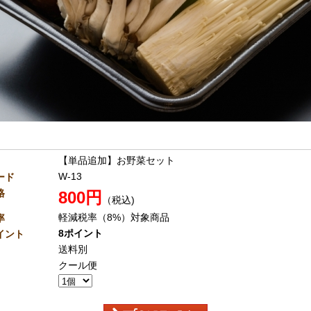
【単品追加】お野菜セット
W-13
ード
格
800円
（税込)
軽減税率（8%）対象商品
率
8ポイント
イント
送料別
クール便