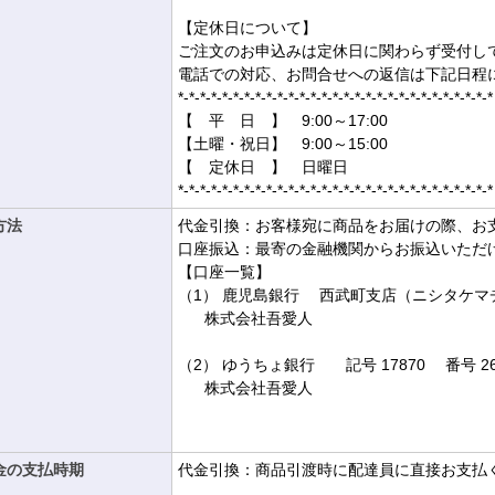
【定休日について】
ご注文のお申込みは定休日に関わらず受付し
電話での対応、お問合せへの返信は下記日程
*-*-*-*-*-*-*-*-*-*-*-*-*-*-*-*-*-*-*-*-*-*-*-*-*-*-*-*-*
【 平 日 】 9:00～17:00
【土曜・祝日】 9:00～15:00
【 定休日 】 日曜日
*-*-*-*-*-*-*-*-*-*-*-*-*-*-*-*-*-*-*-*-*-*-*-*-*-*-*-*-*
方法
代金引換：お客様宛に商品をお届けの際、お
口座振込：最寄の金融機関からお振込いただ
【口座一覧】
（1） 鹿児島銀行 西武町支店（ニシタケマチ）
株式会社吾愛人
（2） ゆうちょ銀行 記号 17870 番号 269
株式会社吾愛人
金の支払時期
代金引換：商品引渡時に配達員に直接お支払