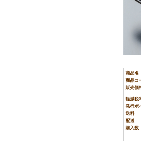
商品名
商品コ
販売価
軽減税
発行ポ
送料
配送
購入数