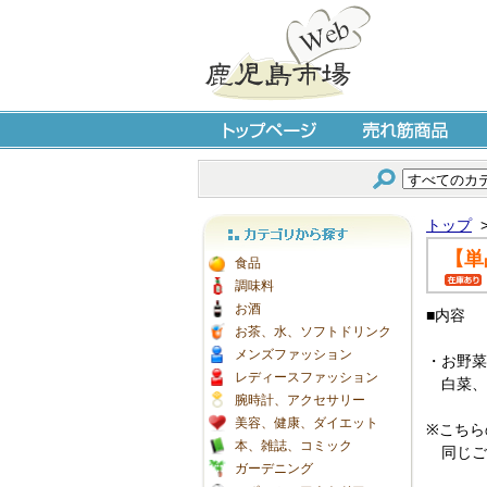
トップページ
売れ筋商品
トップ
【単
カテゴリから探す
食品
調味料
お酒
■内容
お茶、水、ソフトドリンク
メンズファッション
・お野菜
レディースファッション
白菜、
腕時計、アクセサリー
美容、健康、ダイエット
※こちら
本、雑誌、コミック
同じご注
ガーデニング