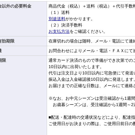
金以外の必要料金
商品代金（税込）＋送料（税込）＋代引手数
（１）送料
別途送料
がかかります。
（２）決済手数料
お支払方法
をご確認ください。
有効期限
在庫切れの場合は随時、メール・電話にて連
量
お問合わせによりメール・電話・ＦＡＸにて
期限
通常カード決済のもので準備ができ次第での
10日以内に出荷いたします。
代引は注文日より10日以内に宅急便にて発送
振込入金は入金確認後10日以内に発送します
お届けまでの正確な日数は、メールにて連絡
※なお、お中元シーズンは受注確認から1週間
お歳暮シーズンは、受注確認から1週間～2
■配送・配達時の交通状況などにより、配達
ご使用日がお決まりの際は、ご使用日前日の