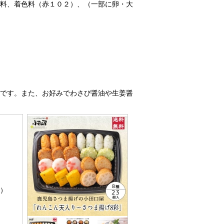
料、着色料（赤１０２）、（一部に卵・大
です。また、お好みでわさび醤油や生姜醤
。）