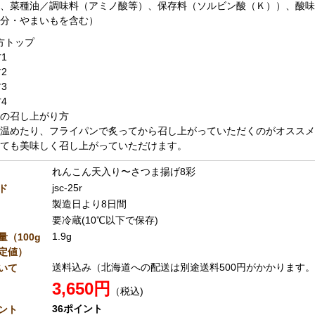
、菜種油／調味料（アミノ酸等）、保存料（ソルビン酸（Ｋ））、酸味
分・やまいもを含む）
の召し上がり方
温めたり、フライパンで炙ってから召し上がっていただくのがオススメ
ても美味しく召し上がっていただけます。
れんこん天入り〜さつま揚げ8彩
jsc-25r
ド
製造日より8日間
要冷蔵(10℃以下で保存)
1.9g
（100g
定値）
送料込み（北海道への配送は別途送料500円がかかります
いて
3,650円
（税込)
36ポイント
ント