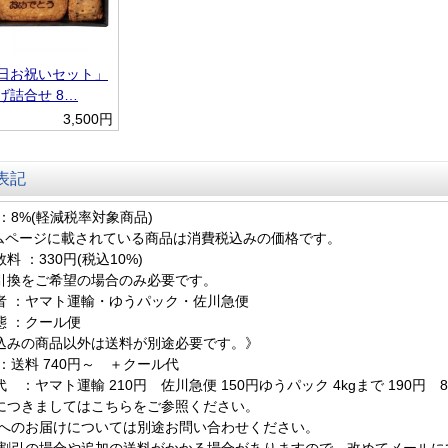
日お祝いセット」
げ詰合せ 8…
3,500円
表記
：8%(軽減税率対象商品)
ムページに載されている商品は消費税込みの価格です。
料 ：330円(税込10%)
引換をご希望の場合のみ必要です。
者 ：ヤマト運輸・ゆうパック・佐川急便
態 ：クール便
込みの商品以外は送料が別途必要です。》
：送料 740円～ ＋クール代
 ：ヤマト運輸 210円 佐川急便 150円ゆうパック 4kgまで 190円 8kg
につきましてはこちらをご参照ください。
離島へのお届けについては別途お問い合わせください。