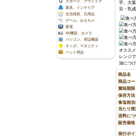
スポーツ、アウトドア
芋、大葉
家具、インテリア
豆・乳成
生活雑貨、日用品
ゲーム、おもちゃ
家電
AV機器、カメラ
パソコン、周辺機器
キッズ、マタニティ
オススメ
ペット用品
レンジで
油につけ
商品名
商品コー
賞味期限
保存方法
食塩相当量
当たり推
送料につ
販売価格
発行ポイ