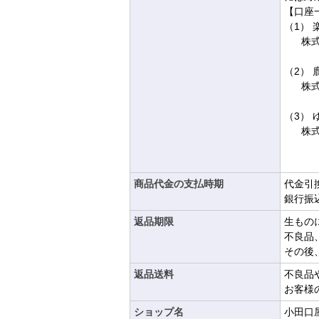
【口座
（1） 
株式
（2） 
株式
（3） 
株式
商品代金の支払時期
代金引
銀行振
返品期限
生もの
不良品
その後
返品送料
不良品
お客様
ショップ名
小田口