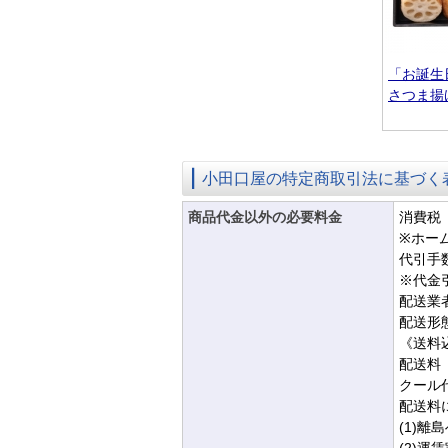
「お誕生
さつま揚
小田口屋の特定商取引法に基づく
商品代金以外の必要料金
消費税 
※ホー
代引手数
※代金
配送業
配送形
《送料
配送料 
クール代
配送料
(1)