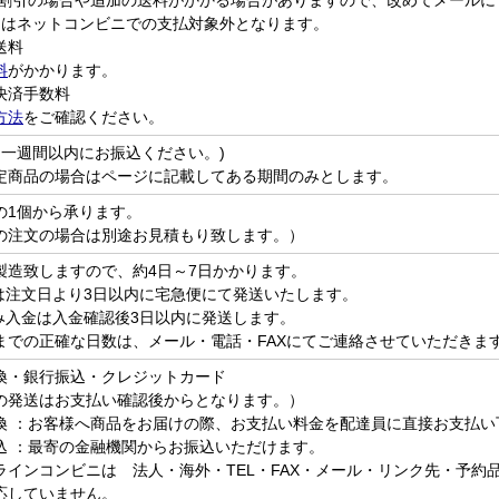
運賃割引の場合や追加の送料がかかる場合がありますので、改めてメール
と(2)はネットコンビニでの支払対象外となります。
送料
料
がかかります。
決済手数料
方法
をご確認ください。
（一週間以内にお振込ください。)
定商品の場合はページに記載してある期間のみとします。
の1個から承ります。
の注文の場合は別途お見積もり致します。）
製造致しますので、約4日～7日かかります。
は注文日より3日以内に宅急便にて発送いたします。
み入金は入金確認後3日以内に発送します。
までの正確な日数は、メール・電話・FAXにてご連絡させていただきま
換・銀行振込・クレジットカード
の発送はお支払い確認後からとなります。）
換 ：お客様へ商品をお届けの際、お支払い料金を配達員に直接お支払い
込 ：最寄の金融機関からお振込いただけます。
ラインコンビニは 法人・海外・TEL・FAX・メール・リンク先・予約
応していません。