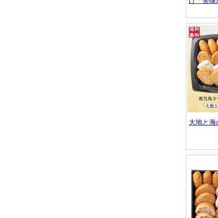
げ「美味
大地と海