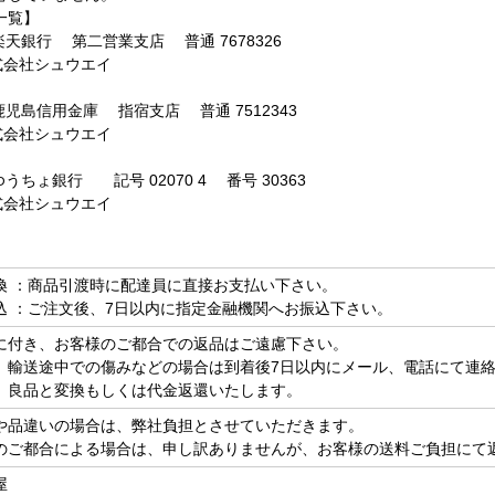
一覧】
楽天銀行 第二営業支店 普通 7678326
会社シュウエイ
鹿児島信用金庫 指宿支店 普通 7512343
会社シュウエイ
ゆうちょ銀行 記号 02070 4 番号 30363
会社シュウエイ
換 ：商品引渡時に配達員に直接お支払い下さい。
込 ：ご注文後、7日以内に指定金融機関へお振込下さい。
に付き、お客様のご都合での返品はご遠慮下さい。
、輸送途中での傷みなどの場合は到着後7日以内にメール、電話にて連
、良品と変換もしくは代金返還いたします。
や品違いの場合は、弊社負担とさせていただきます。
のご都合による場合は、申し訳ありませんが、お客様の送料ご負担にて
屋