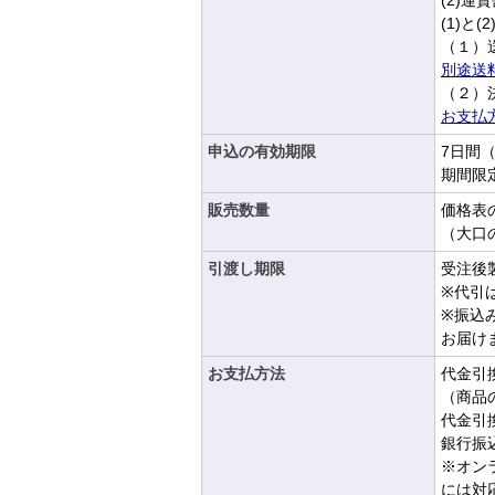
(2)
(1)
（１）
別途送
（２）
お支払
申込の有効期限
7日間
期間限
販売数量
価格表
（大口
引渡し期限
受注後
※代引
※振込
お届け
お支払方法
代金引
（商品
代金引
銀行振
※オン
には対