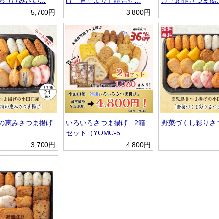
彩（びみさい…
げ「昔だより」詰合せ…
げ「創作さつま揚
5,700円
3,800円
の恵みさつま揚げ
いろいろさつま揚げ 2箱
野菜づくし彩りさ
セット（YOMC-5…
3,700円
4,800円