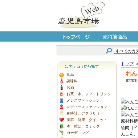
トップページ
売れ筋商品
トップ
れん
カテゴリから探す
食品
調味料
お酒
お茶、水、ソフトドリンク
メンズファッション
レディースファッション
腕時計、アクセサリー
美容、健康、ダイエット
原材料情
本、雑誌、コミック
魚肉（イ
ガーデニング
んこん、