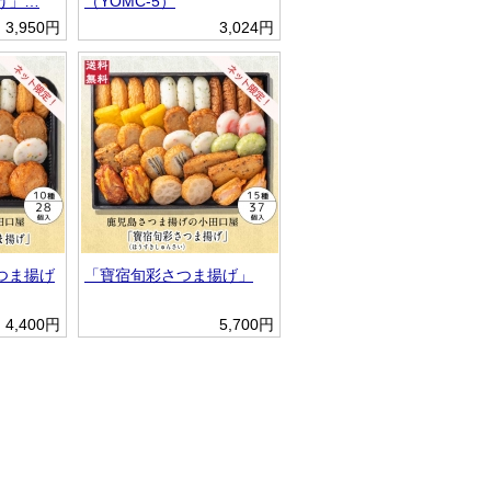
げ」…
（YOMC-5）
3,950円
3,024円
つま揚げ
「寶宿旬彩さつま揚げ」
4,400円
5,700円