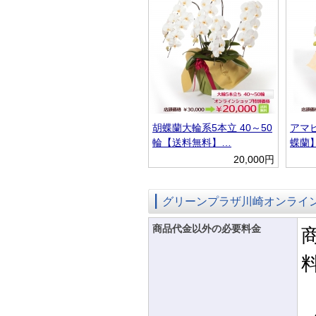
胡蝶蘭大輪系5本立 40～50
アマ
輪【送料無料】…
蝶蘭
20,000円
グリーンプラザ川崎オンライ
商品代金以外の必要料金