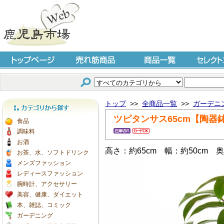
トップページ
売れ筋商品
商品一覧
セレクト
トップ
>>
全商品一覧
>>
ガーデニ
ツピタンサス65cm【陶器
カテゴリから探す
食品
調味料
お酒
高さ：約65cm 幅：約50cm 奥
お茶、水、ソフトドリンク
メンズファッション
レディースファッション
腕時計、アクセサリー
美容、健康、ダイエット
本、雑誌、コミック
ガーデニング