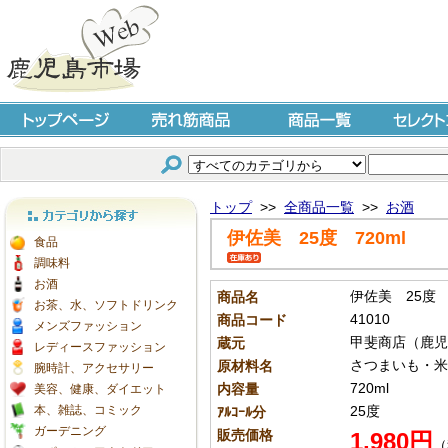
トップページ
売れ筋商品
商品一覧
セレクト
トップ
>>
全商品一覧
>>
お酒
伊佐美 25度 720ml
カテゴリから探す
食品
調味料
お酒
伊佐美 25度 7
商品名
お茶、水、ソフトドリンク
41010
商品コード
メンズファッション
甲斐商店（鹿児
蔵元
レディースファッション
さつまいも・米
原材料名
腕時計、アクセサリー
720ml
内容量
美容、健康、ダイエット
本、雑誌、コミック
25度
ｱﾙｺｰﾙ分
ガーデニング
販売価格
1,980円
（