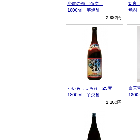
小鹿の郷 25度
姶良 
1800ml 芋焼酎
焼酎
2,992円
かいもしょちゅ 25度
白天
1800ml 芋焼酎
180
2,200円