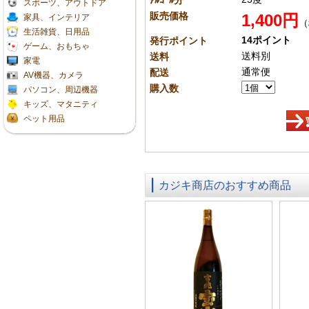
ｱﾙｺｰﾙ分
スポーツ、アウトドア
販売価格
1,400円
家具、インテリア
（
生活雑貨、日用品
14ポイント
発行ポイント
ゲーム、おもちゃ
送料別
送料
家電
通常便
配送
AV機器、カメラ
購入数
パソコン、周辺機器
キッズ、マタニティ
ペット用品
カジキ商店のおすすめ商品