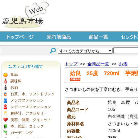
トップページ
売れ筋商品
商品一覧
セレクト
トップ
>>
全商品一覧
>>
お酒
姶良 25度 720ml 芋焼
カテゴリから探す
食品
調味料
お酒
さつまいもの皮を丁寧にむき、手造り
お茶、水、ソフトドリンク
メンズファッション
姶良 25度 7
商品名
レディースファッション
105
商品コード
腕時計、アクセサリー
白金酒造（鹿児
蔵元
美容、健康、ダイエット
さつまいも・米
原材料名
本、雑誌、コミック
720ml
内容量
ガーデニング
25度