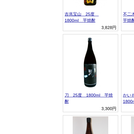
吉兆宝山 25度
不二才
1800ml 芋焼酎
芋焼
3,828円
刀 25度 1800ml 芋焼
かい
酎
180
3,300円