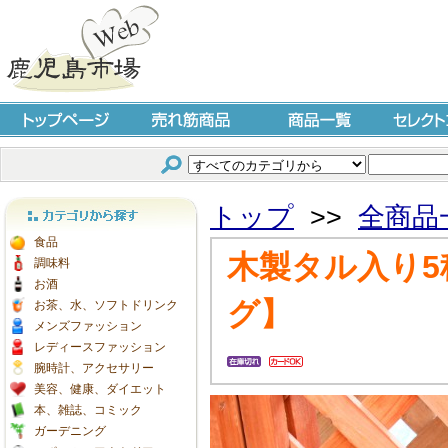
トップページ
売れ筋商品
商品一覧
セレクト
トップ
>>
全商品
カテゴリから探す
食品
木製タル入り5
調味料
お酒
グ】
お茶、水、ソフトドリンク
メンズファッション
レディースファッション
腕時計、アクセサリー
美容、健康、ダイエット
本、雑誌、コミック
ガーデニング