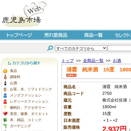
トップページ
売れ筋商品
商品一覧
セレクト
トップ
>>
全商品一覧
>>
お酒
浦霞 純米酒 15度 1800
カテゴリから探す
食品
調味料
お酒
浦霞 純米酒 1
商品名
お茶、水、ソフトドリンク
2750
商品コード
メンズファッション
株式会社佐浦（
蔵元
レディースファッション
1800ml
容量
腕時計、アクセサリー
15度
度数
美容、健康、ダイエット
本、雑誌、コミック
＋1～+2
日本酒度
ガーデニング
販売価格
2,937円
（