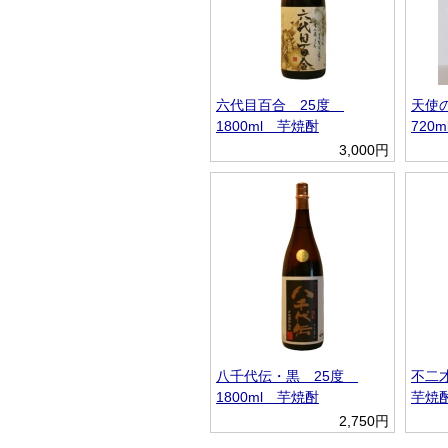
六代目百合 25度
天使
1800ml 芋焼酎
720
3,000円
八千代伝・黒 25度
不二才
1800ml 芋焼酎
芋焼
2,750円