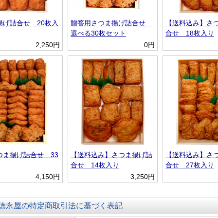
揚げ詰合せ 20枚入
贈答用さつま揚げ詰合せ
【送料込み】さ
選べる30枚セット
合せ 18枚入り
2,250円
0円
つま揚げ詰合せ 33
【送料込み】さつま揚げ詰
【送料込み】さ
合せ 14枚入り
合せ 27枚入り
4,150円
3,250円
徳永屋の特定商取引法に基づく表記