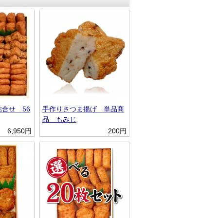
合せ 56
手作りさつま揚げ 単品商
品 もみじ
6,950円
200円