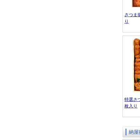
さつま
り
特選さ
枚入り
納屋