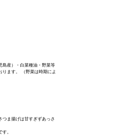
。
児島産）・白菜種油・野菜等
おります。 （野菜は時期によ
さつま揚げは甘すぎずあっさ
です。