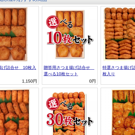
揚げ詰合せ 10枚入
贈答用さつま揚げ詰合せ
特選さつま揚げ詰
選べる10枚セット
枚入り
1,150円
0円