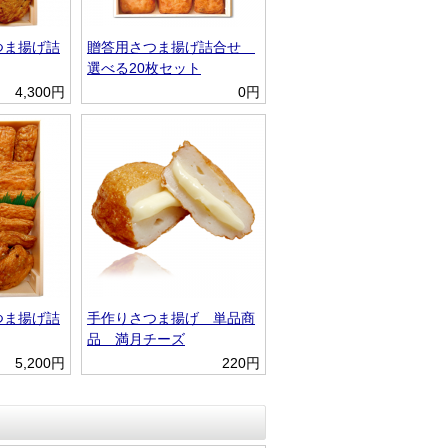
つま揚げ詰
贈答用さつま揚げ詰合せ
選べる20枚セット
4,300円
0円
つま揚げ詰
手作りさつま揚げ 単品商
品 満月チーズ
5,200円
220円