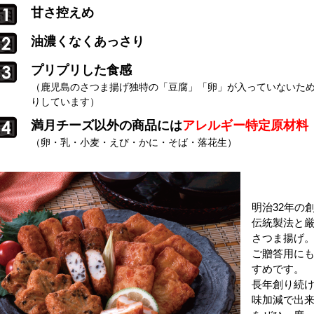
甘さ控えめ
油濃くなくあっさり
プリプリした食感
（鹿児島のさつま揚げ独特の「豆腐」「卵」が入っていないた
りしています）
満月チーズ以外の商品には
アレルギー特定原材料
（卵・乳・小麦・えび・かに・そば・落花生）
納屋徳永
明治32年の
伝統製法と
さつま揚げ
ご贈答用に
すめです。
長年創り続
味加減で出