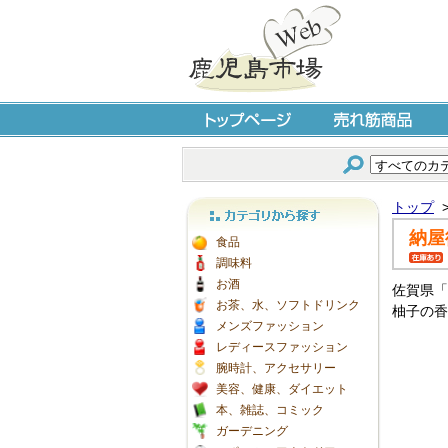
トップページ
売れ筋商品
トップ
納屋
カテゴリから探す
食品
調味料
お酒
佐賀県「
お茶、水、ソフトドリンク
柚子の香
メンズファッション
レディースファッション
腕時計、アクセサリー
美容、健康、ダイエット
本、雑誌、コミック
ガーデニング