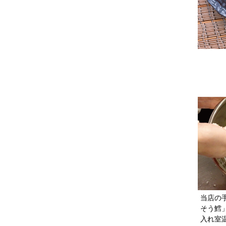
当店の
そう鱈
入れ室