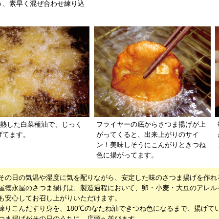
う、素早く混ぜ合わせ練り込
。
℃に熱した白菜種油で、じっく
フライヤーの底からさつま揚げが上
げてます。
がってくると、出来上がりのサイ
ン！美味しそうにこんがりときつね
色に揚がってます。
その日の気温や湿度に気を配りながら、安定した味のさつま揚げを作れ
屋徳永屋のさつま揚げは、製造過程において、卵・小麦・大豆のアレル
も安心してお召し上がりいただけます。
練りこんだすり身を、180℃のなたね油できつね色になるまで、揚げて
つま揚げがその日のうちに、店頭へ並びます。