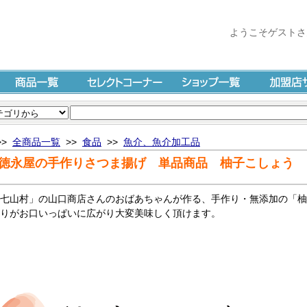
ようこそゲストさ
商品一覧
セレクトコーナー
ショップ一覧
加盟店サイ
>>
全商品一覧
>>
食品
>>
魚介、魚介加工品
徳永屋の手作りさつま揚げ 単品商品 柚子こしょう
七山村」の山口商店さんのおばあちゃんが作る、手作り・無添加の「柚
りがお口いっぱいに広がり大変美味しく頂けます。
納屋徳永屋の手作りさつま揚げ：特徴