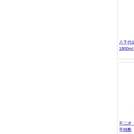
八千代
1800
不二才 
芋焼酎