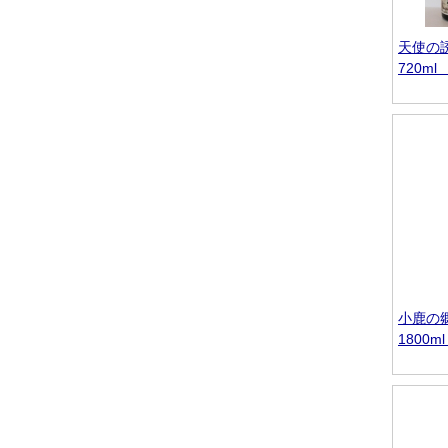
天使の
720m
小鹿の
1800