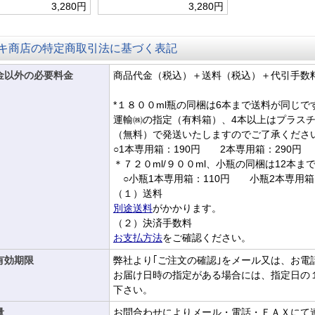
3,280円
3,280円
キ商店の特定商取引法に基づく表記
金以外の必要料金
商品代金（税込）＋送料（税込）＋代引手数
*１８００ml瓶の同梱は6本まで送料が同じ
運輸㈱の指定（有料箱）、4本以上はプラス
（無料）で発送いたしますのでご了承くださ
○1本専用箱：190円 2本専用箱：290
＊７２０ml/９００ml、小瓶の同梱は12本
○小瓶1本専用箱：110円 小瓶2本専用箱：
（１）送料
別途送料
がかかります。
（２）決済手数料
お支払方法
をご確認ください。
有効期限
弊社より｢ご注文の確認｣をメール又は、お電
お届け日時の指定がある場合には、指定日の
下さい。
量
お問合わせによりメール・電話・ＦＡＸにて