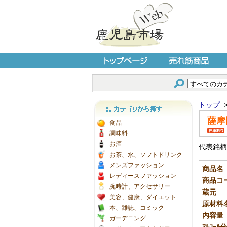
トップページ
売れ筋商品
トップ
薩摩
カテゴリから探す
食品
調味料
お酒
代表銘柄
お茶、水、ソフトドリンク
メンズファッション
商品名
レディースファッション
商品コ
腕時計、アクセサリー
蔵元
美容、健康、ダイエット
原材料
本、雑誌、コミック
内容量
ガーデニング