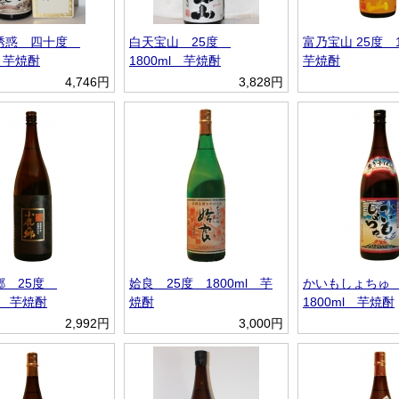
誘惑 四十度
白天宝山 25度
富乃宝山 25度 
l 芋焼酎
1800ml 芋焼酎
芋焼酎
4,746円
3,828円
郷 25度
姶良 25度 1800ml 芋
かいもしょちゅ
ml 芋焼酎
焼酎
1800ml 芋焼酎
2,992円
3,000円