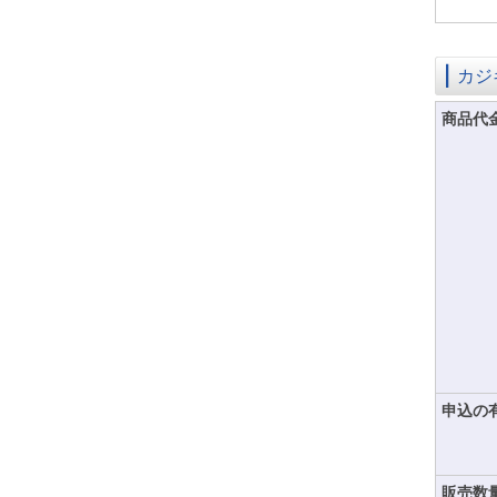
カジ
商品代
申込の
販売数