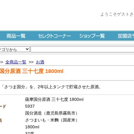
ようこそゲストさ
商品一覧
セレクトコーナー
ショップ一覧
加盟店サイ
>>
全商品一覧
>>
お酒
国分原酒 三十七度 1800ml
「さつま国分」を、2年以上タンクで貯蔵させた原酒。
薩摩国分原酒 三十七度 1800ml
5937
ード
国分酒造（鹿児島県霧島市）
さつまいも・米麴（国産米）
名
1800ml
37度