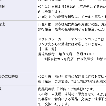
期限
代引は注文日より7日以内に宅急便にて発送
内に発送します。
お届けまでの正確な日数は、メール・電話・
方法
代金引換：お客様宛に商品をお届けの際、お
銀行振込：最寄の金融機関からお振込いただ
※クレジットカード・オンラインコンビニは
リンク先からの受注には対応していません。
【口座一覧】
鹿児島銀行 姶良支店 普通 930130
有限会社カジキ商店 代表取締役 加治木
金の支払時期
代金引換：商品引渡時に配達員に直接お支払
銀行振込：ご注文後、7日以内に指定金融機
限
商品到着後3日以内にご連絡願います。
その際、未使用・未開封に限定させていただ
お客様のご都合による返品・交換はご遠慮下
ちに交換いたします。