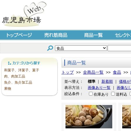
トップページ
売れ筋商品
商品一覧
セレクト
商品一覧
カテゴリから探す
和菓子、洋菓子、菓子
トップ
>>
全商品一覧
>>
食品
>>
肉、肉加工品
並べ替え：
標準
｜
新着順
｜
価格が
魚介、魚介加工品
表示方法：
画像あり一覧
｜
画像な
果物
絞込条件：
在庫あり
送料込