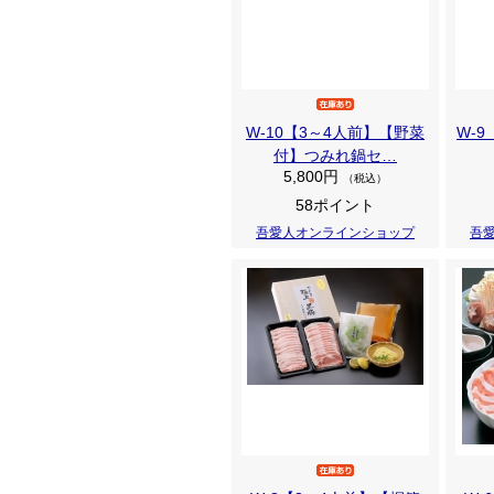
W-10【3～4人前】【野菜
W-
付】つみれ鍋セ…
5,800円
（税込）
58ポイント
吾愛人オンラインショップ
吾