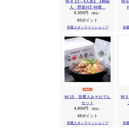
W-8【3～4人前】【桐箱
W-
入・野菜付】特撰…
8,300円
（税込）
83ポイント
吾愛人オンラインショップ
吾
W-15 吾愛人みそおでん
W-
セット
4,800円
（税込）
48ポイント
吾愛人オンラインショップ
吾