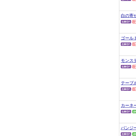
白の寄
ゴール
モンス
テーブ
カーネ
パンジ