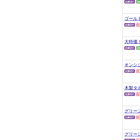
ゴール
大特価
オンシ
木製タ
グリー
グリー