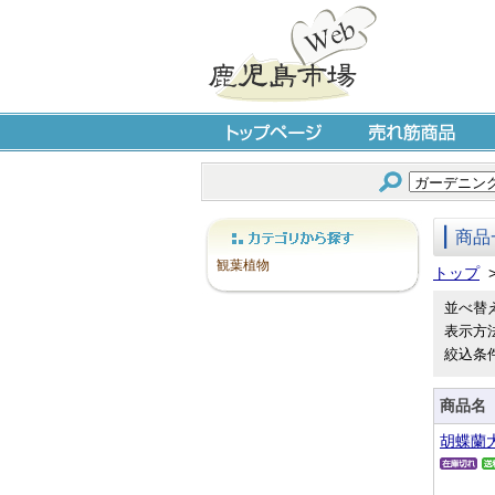
トップページ
売れ筋商品
商品
カテゴリから探す
観葉植物
トップ
並べ替
表示方
絞込条
商品名
胡蝶蘭