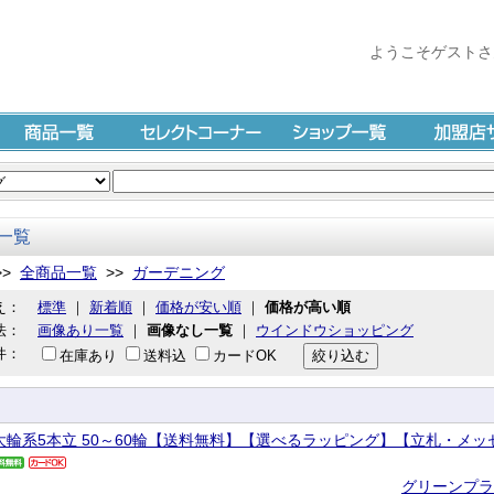
ようこそゲストさ
商品一覧
セレクトコーナー
ショップ一覧
加盟店サイ
一覧
>>
全商品一覧
>>
ガーデニング
え：
標準
｜
新着順
｜
価格が安い順
｜
価格が高い順
法：
画像あり一覧
｜
画像なし一覧
｜
ウインドウショッピング
件：
在庫あり
送料込
カードOK
大輪系5本立 50～60輪【送料無料】【選べるラッピング】【立札・メ
グリーンプラ