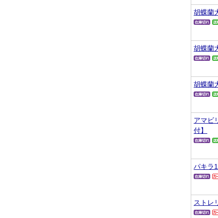
胡蝶蘭
胡蝶蘭
胡蝶蘭
アマビ
付】
パキラ
ストレ