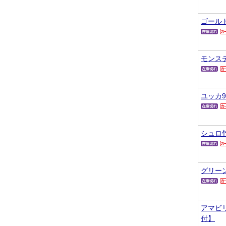
ゴール
モンス
ユッカ
シュロ
グリー
アマビ
付】