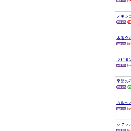
メキシ
木製タ
ツピタ
季節の
カルセ
シクラ