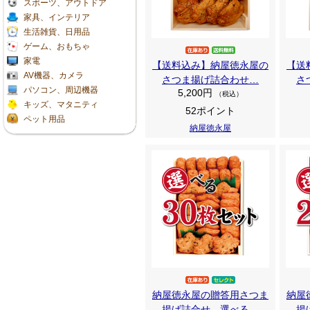
スポーツ、アウトドア
家具、インテリア
生活雑貨、日用品
ゲーム、おもちゃ
家電
【送料込み】納屋徳永屋の
【送
AV機器、カメラ
さつま揚げ詰合わせ…
さ
パソコン、周辺機器
5,200円
（税込）
キッズ、マタニティ
52ポイント
ペット用品
納屋徳永屋
納屋徳永屋の贈答用さつま
納屋
揚げ詰合せ 選べる…
揚