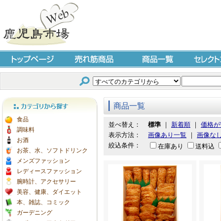
トップページ
売れ筋商品
商品一覧
セレクト
商品一覧
カテゴリから探す
食品
並べ替え：
標準
｜
新着順
｜
価格が
調味料
表示方法：
画像あり一覧
｜
画像な
お酒
絞込条件：
在庫あり
送料込
お茶、水、ソフトドリンク
メンズファッション
レディースファッション
腕時計、アクセサリー
美容、健康、ダイエット
本、雑誌、コミック
ガーデニング