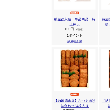
納屋徳永屋 単品商品 特
納屋
上棒天
揚
100円
（税込）
1ポイント
納屋徳永屋
【納屋徳永屋】さつま揚げ
【納
詰合わせ24枚入り