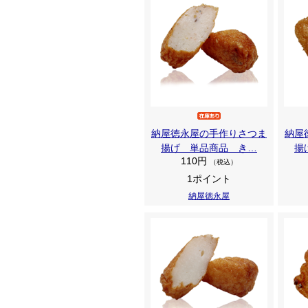
納屋徳永屋の手作りさつま
納屋
揚げ 単品商品 き…
揚
110円
（税込）
1ポイント
納屋徳永屋