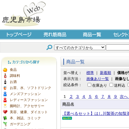
トップページ
売れ筋商品
商品一覧
セレクト
商品一覧
カテゴリから探す
食品
並べ替え：
標準
｜
新着順
｜
価格が
調味料
表示方法：
画像あり一覧
｜
画像な
お酒
絞込条件：
在庫あり
送料込
お茶、水、ソフトドリンク
メンズファッション
１
２
３
４
５
６
７
８
９
次へ 
レディースファッション
商品名
腕時計、アクセサリー
美容、健康、ダイエット
【選べるセット】はし川製茶の知覧
本、雑誌、コミック
ガーデニング