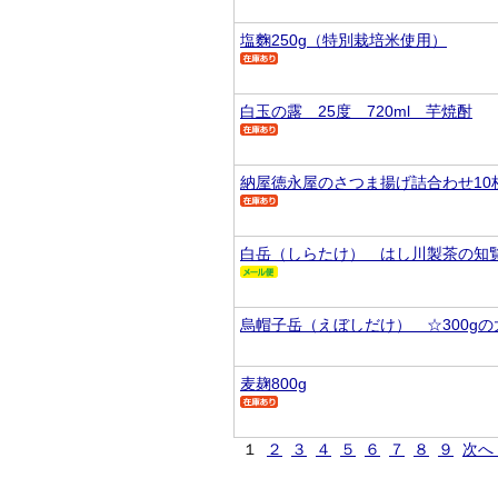
塩麴250g（特別栽培米使用）
白玉の露 25度 720ml 芋焼酎
納屋徳永屋のさつま揚げ詰合わせ10
白岳（しらたけ） はし川製茶の知
烏帽子岳（えぼしだけ） ☆300g
麦麹800g
１
２
３
４
５
６
７
８
９
次へ 