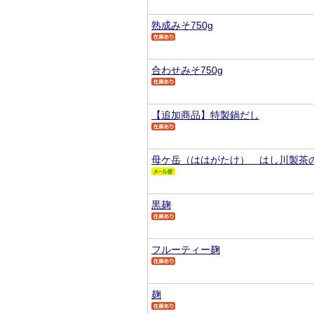
熟成みそ750g
合わせみそ750g
【追加商品】特製鍋だし
母ケ岳（ははがたけ） はし川製茶
黒麹
フルーティー麹
麹