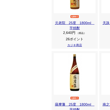
元老院 25度 1800ml
天誅
芋焼酎
2,640円
（税込）
26ポイント
カジキ商店
薩摩藩 25度 1800ml
南之
芋焼酎