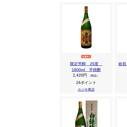
限定芳醇 25度
姶良
1800ml 芋焼酎
2,420円
（税込）
24ポイント
カジキ商店