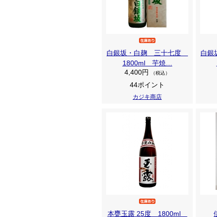
白銀坂・白麹 三十七度
白銀
1800ml 芋焼…
4,400円
（税込）
44ポイント
カジキ商店
本甕玉露 25度 1800ml