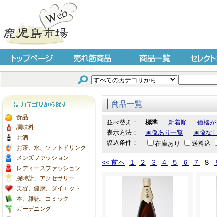
トップページ
売れ筋商品
商品一覧
セレクト
商品一覧
カテゴリから探す
食品
並べ替え：
標準
｜
新着順
｜
価格が
調味料
表示方法：
画像あり一覧
｜
画像な
お酒
絞込条件：
在庫あり
送料込
お茶、水、ソフトドリンク
メンズファッション
<< 前へ
１
２
３
４
５
６
７
８
レディースファッション
腕時計、アクセサリー
美容、健康、ダイエット
本、雑誌、コミック
ガーデニング