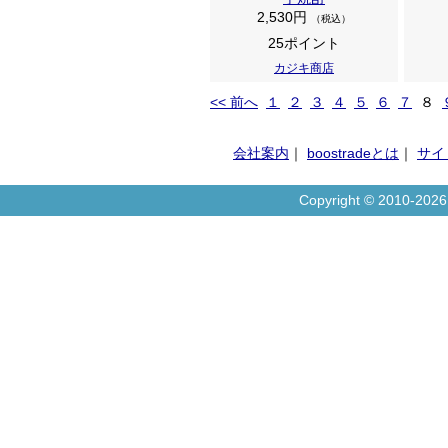
2,530円
（税込）
25ポイント
カジキ商店
<< 前へ
１
２
３
４
５
６
７
８
会社案内
｜
boostradeとは
｜
サイ
Copyright © 2010-20