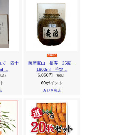
れて 四十
薩摩宝山 福寿 25度
l …
1800ml 芋焼…
6,050円
税込）
（税込）
ント
60ポイント
店
カジキ商店