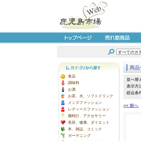
トップページ
売れ筋商品
商品
カテゴリから探す
食品
並べ替
調味料
表示方
お酒
絞込条
お茶、水、ソフトドリンク
メンズファッション
<< 前へ
レディースファッション
腕時計、アクセサリー
美容、健康、ダイエット
本、雑誌、コミック
ガーデニング