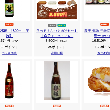
25度 1800ml 芋
選べる！さつま揚げセット
魔王 天誅 元老
焼酎
｜自分でチョイス6…
甕伊 かい
,574円
3,500円
16,510円
（税込）
（税込）
（
25ポイント
35ポイント
165ポイ
カジキ商店
小田口屋
カジキ商