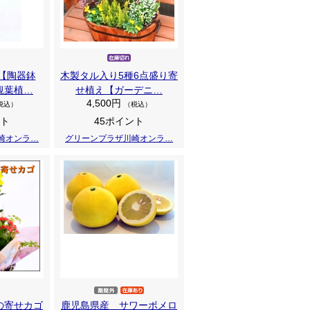
m【陶器鉢
木製タル入り5種6点盛り寄
観葉植…
せ植え【ガーデニ…
4,500円
税込）
（税込）
ント
45ポイント
崎オンラ…
グリーンプラザ川崎オンラ…
の寄せカゴ
鹿児島県産 サワーポメロ