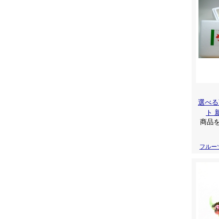
選べる
ト 
商品
フルー