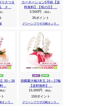
作りさつま
カーネーション5号鉢【送
品 さ…
料無料】【母の日】…
3,500円
込）
（税込）
ト
35ポイント
屋
グリーンプラザ川崎オンラ…
 30～36
胡蝶蘭大輪3本立 24～27輪
料…
【送料無料】…
15,000円
税込）
（税込）
ント
150ポイント
崎オンラ…
グリーンプラザ川崎オンラ…