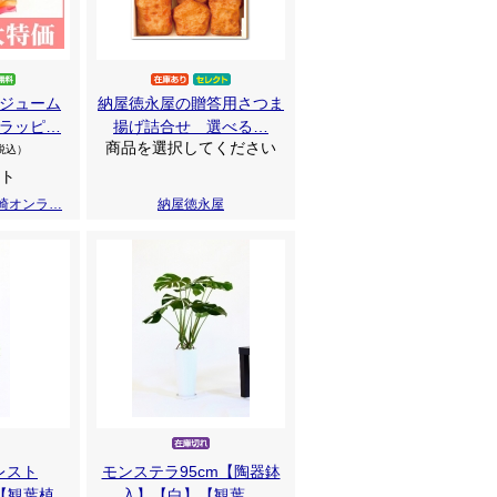
ジューム
納屋徳永屋の贈答用さつま
ラッピ…
揚げ詰合せ 選べる…
商品を選択してください
税込）
ント
崎オンラ…
納屋徳永屋
レスト
モンステラ95cm【陶器鉢
】【観葉植…
入】【白】【観葉…