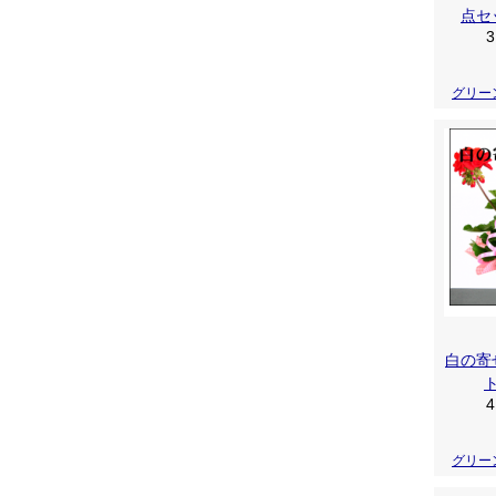
点セ
3
グリー
白の寄
4
グリー