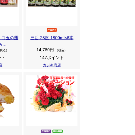
院 白玉の露
三岳 25度 1800ml×6本
も…
14,780円
税込）
（税込）
ント
147ポイント
店
カジキ商店