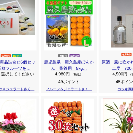
商品詰合せ6個セッ
鹿児島県 屋久島産ぽんか
原酒 風に吹か
新鮮フルーツを…
ん 贈答用 5kg…
二度 720m
を選択してください
4,980円
4,500円
（税込）
（
49ポイント
45ポイ
ツ＆ジェラートさく…
フルーツ＆ジェラートさく…
カジキ商