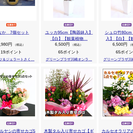
なか 7個セット
ユッカ95cm【陶器鉢入】
シュロ竹80c
【白】【観葉植物…
入】【白】【
,980円
6,500円
6,500円
（税込）
（税込）
（
19ポイント
65ポイント
65ポイ
ツ＆ジェラートさく…
グリーンプラザ川崎オンラ…
グリーンプラザ川
ルヤシの寄せカゴ5
木製タル入り寄せカゴ【ギ
カルセオラリア