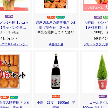
メン5号鉢【カゴ入
納屋徳永屋の贈答用さつま
大特価！シンビ
【ラッピング無…
揚げ詰合せ 選べる…
【送料無料】【
,150円
商品を選択してください
5,900円
（税込）
（
41ポイント
59ポイ
ンプラザ川崎オンラ…
納屋徳永屋
グリーンプラザ川
永屋の贈答用さつま
小鹿 25度 1800ml 芋
ゴールドク
詰合せ 選べる…
焼酎
100cm【鉢入