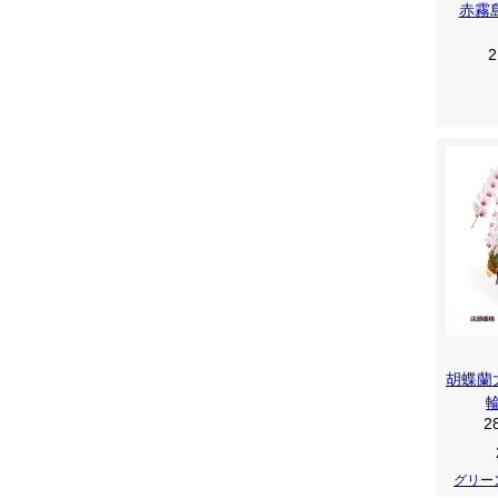
赤霧島
2
胡蝶蘭大
2
グリー