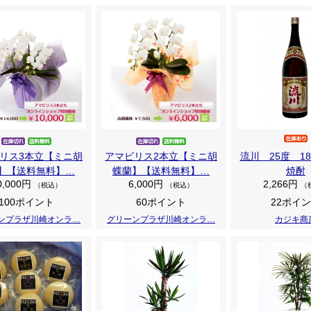
リス3本立【ミニ胡
アマビリス2本立【ミニ胡
流川 25度 18
】【送料無料】…
蝶蘭】【送料無料】…
焼酎
0,000円
6,000円
2,266円
（税込）
（税込）
（
100ポイント
60ポイント
22ポイ
ンプラザ川崎オンラ…
グリーンプラザ川崎オンラ…
カジキ商