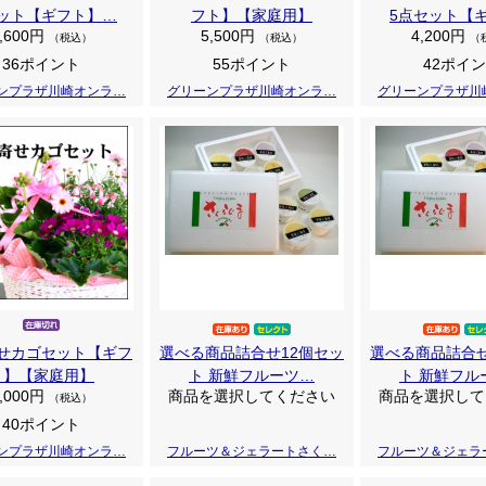
ット【ギフト】…
フト】【家庭用】
5点セット【
,600円
5,500円
4,200円
（税込）
（税込）
（
36ポイント
55ポイント
42ポイ
ンプラザ川崎オンラ…
グリーンプラザ川崎オンラ…
グリーンプラザ川
せカゴセット【ギフ
選べる商品詰合せ12個セッ
選べる商品詰合せ
ト】【家庭用】
ト 新鮮フルーツ…
ト 新鮮フル
,000円
商品を選択してください
商品を選択して
（税込）
40ポイント
ンプラザ川崎オンラ…
フルーツ＆ジェラートさく…
フルーツ＆ジェラ