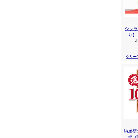
シクラ
り】
4
グリー
納屋徳
揚げ