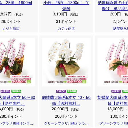
 25度 1800ml
小牧 25度 1800ml 芋
納屋徳永屋の手
焼酎
揚げ 単品商
,827円
3,190円
200円
（税込）
（税込）
（税
28ポイント
31ポイント
2ポイン
カジキ商店
カジキ商店
納屋徳永
輪系5本立 50～60
胡蝶蘭大輪系5本立 40～50
胡蝶蘭大輪系3本立
輪【送料無料…
輪【送料無料…
輪【送料無
8,000円
20,000円
18,000円
（税込）
（税込）
（
280ポイント
200ポイント
180ポイ
ンプラザ川崎オンラ…
グリーンプラザ川崎オンラ…
グリーンプラザ川