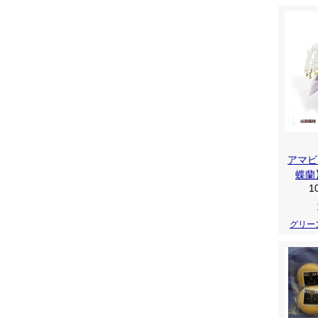
アマビ
蝶蘭
1
グリー