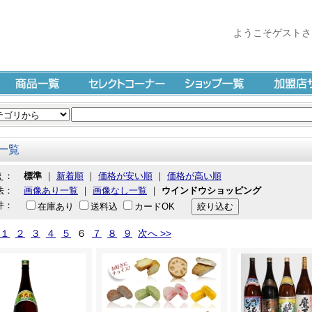
ようこそゲストさ
商品一覧
セレクトコーナー
ショップ一覧
加盟店サイ
一覧
え：
標準
｜
新着順
｜
価格が安い順
｜
価格が高い順
法：
画像あり一覧
｜
画像なし一覧
｜
ウインドウショッピング
件：
在庫あり
送料込
カードOK
１
２
３
４
５
６
７
８
９
次へ >>