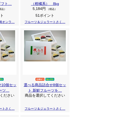
ギフト…
（柑橘系） 8kg
5,184円
税込）
（税込）
ント
51ポイント
崎オンラ…
フルーツ＆ジェラートさく…
10個セッ
選べる商品詰合せ8個セッ
ーツ…
ト 新鮮フルーツを…
ください
商品を選択してください
ートさく…
フルーツ＆ジェラートさく…