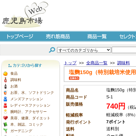
トップページ
売れ筋商品
商品一覧
セレクト
トップ
>>
全商品一覧
>>
調味料
塩麴150g（特別栽培米使
カテゴリから探す
食品
調味料
お酒
塩麴150g（
商品名
お茶、水、ソフトドリンク
S-1
商品コード
メンズファッション
販売価格
740円
レディースファッション
（税
腕時計、アクセサリー
軽減税率（8%
軽減税率
美容、健康、ダイエット
7ポイント
発行ポイント
本、雑誌、コミック
送料別
送料
ガーデニング
クール便