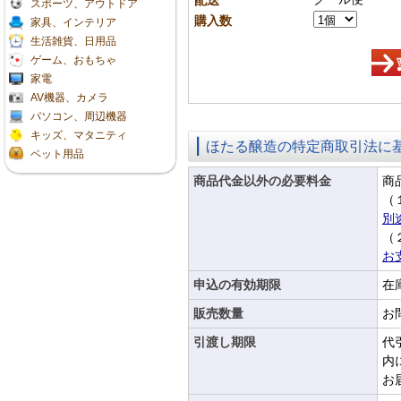
配送
スポーツ、アウトドア
購入数
家具、インテリア
生活雑貨、日用品
ゲーム、おもちゃ
家電
AV機器、カメラ
パソコン、周辺機器
キッズ、マタニティ
ほたる醸造の特定商取引法に
ペット用品
商品代金以外の必要料金
商
（
別
（
お
申込の有効期限
在
販売数量
お
引渡し期限
代
内
お