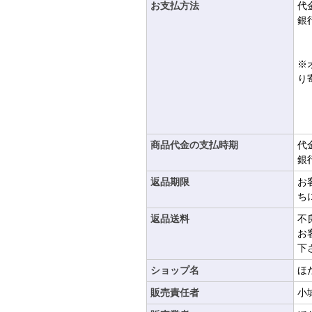
お支払方法
代
銀
※
り
商品代金の支払時期
代
銀
返品期限
お
ち
返品送料
不
お
下
ショップ名
ほ
販売責任者
小