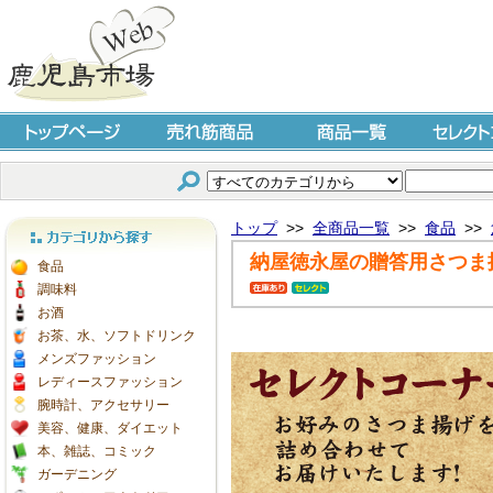
トップページ
売れ筋商品
商品一覧
セレクト
トップ
>>
全商品一覧
>>
食品
>>
納屋徳永屋の贈答用さつま
カテゴリから探す
食品
調味料
お酒
お茶、水、ソフトドリンク
メンズファッション
レディースファッション
腕時計、アクセサリー
美容、健康、ダイエット
本、雑誌、コミック
ガーデニング