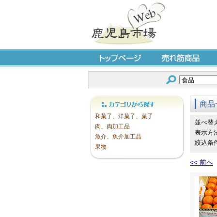
トップページ
売れ筋商品
商品
カテゴリから探す
和菓子、洋菓子、菓子
並べ替
肉、肉加工品
表示方
魚介、魚介加工品
絞込条
果物
<< 前へ