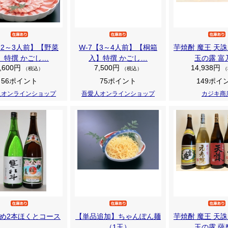
【2～3人前】【野菜
W-7【3～4人前】【桐箱
芋焼酎 魔王 天誅
】特撰 かごし…
入】特撰 かごし…
玉の露 富
,600円
7,500円
14,938円
（税込）
（税込）
（
56ポイント
75ポイント
149ポイ
人オンラインショップ
吾愛人オンラインショップ
カジキ商
め2本ほくとコース
【単品追加】ちゃんぽん麺
芋焼酎 魔王 天誅
（1玉）
玉の露 薩