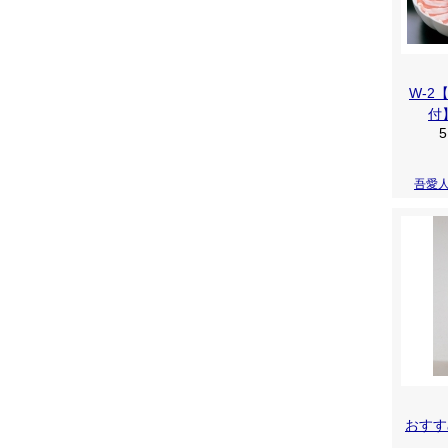
W-2
付
5
吾愛
おすす