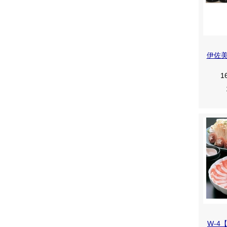
伊佐美 
1
W-4