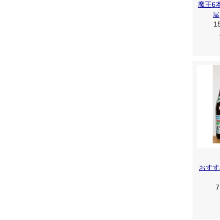
魔王6
屋
1
おすす
7