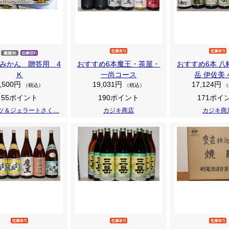
みかん 贈答用 4
おすすめ6本魔王・茶屋・
おすすめ6本 八
Ｋ
一尚コース
岳 伊佐美
,500円
19,031円
17,124円
（税込）
（税込）
（
55ポイント
190ポイント
171ポイ
ツ＆ジェラートさく…
カジキ商店
カジキ商