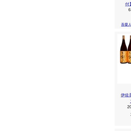
付
6
吾愛
伊佐
2