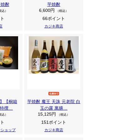
芋焼酎
芋焼酎
6,600円
税込）
（税込）
ント
66ポイント
店
カジキ商店
前】【桐箱
芋焼酎 魔王 天誅 元老院 白
特撰…
玉の露 萬膳…
15,125円
税込）
（税込）
ント
151ポイント
ンショップ
カジキ商店