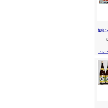
桜島小
5
フルー