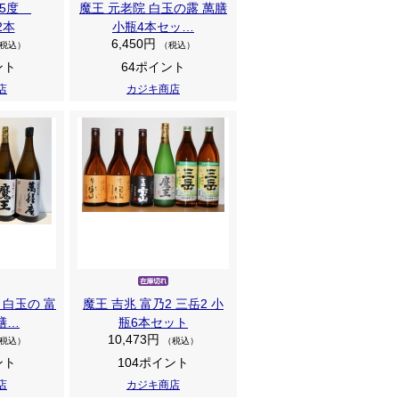
25度
魔王 元老院 白玉の露 萬膳
2本
小瓶4本セッ…
6,450円
税込）
（税込）
ント
64ポイント
店
カジキ商店
 白玉の 富
魔王 吉兆 富乃2 三岳2 小
膳…
瓶6本セット
10,473円
税込）
（税込）
ント
104ポイント
店
カジキ商店