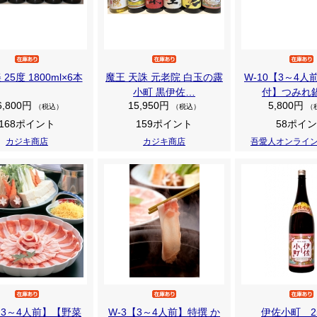
25度 1800ml×6本
魔王 天誅 元老院 白玉の露
W-10【3～4
小町 黒伊佐…
付】つみれ
6,800円
15,950円
5,800円
（税込）
（税込）
（
168ポイント
159ポイント
58ポイ
カジキ商店
カジキ商店
吾愛人オンライ
【3～4人前】【野菜
W-3【3～4人前】特撰 か
伊佐小町 