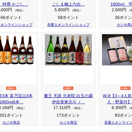
】特撰 かごし…
ごしま極上六白…
1800ml 
,600円
5,800円
2,600円
（税込）
（税込）
（
66ポイント
58ポイント
26ポイ
人オンラインショップ
吾愛人オンラインショップ
カジキ商
美3本 富乃宝山3本
魔王 天誅 元老院 白玉の露
W-8【3～4人
1800ml6本…
伊佐美寒北斗（…
入・野菜付】
0,184円
17,310円
8,300円
（税込）
（税込）
（
201ポイント
173ポイント
83ポイ
カジキ商店
カジキ商店
吾愛人オンライ