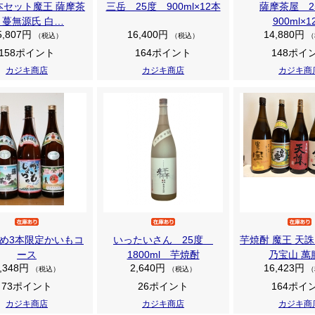
本セット魔王 薩摩茶
三岳 25度 900ml×12本
薩摩茶屋 
 蔓無源氏 白…
900ml×1
5,807円
16,400円
14,880円
（税込）
（税込）
（
158ポイント
164ポイント
148ポイ
カジキ商店
カジキ商店
カジキ商
め3本限定かいもコ
いったいさん 25度
芋焼酎 魔王 天誅
ース
1800ml 芋焼酎
乃宝山 萬
,348円
2,640円
16,423円
（税込）
（税込）
（
73ポイント
26ポイント
164ポイ
カジキ商店
カジキ商店
カジキ商