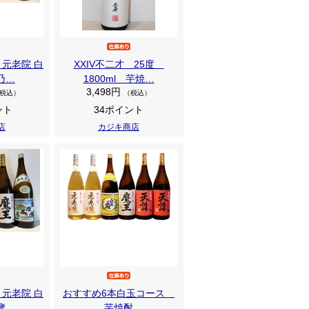
 元老院 白
XXIV不二才 25度
乃…
1800ml 芋焼…
3,498円
税込）
（税込）
ント
34ポイント
店
カジキ商店
 元老院 白
おすすめ6本白玉コース
摩…
芋焼酎