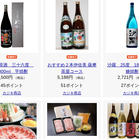
原酒 三十六度
おすすめ２本伊佐美 薩摩
沙羅 25度 18
800ml 芋焼酎
茶屋コース
糖焼酎
,500円
5,188円
2,721円
（税込）
（税込）
（
45ポイント
51ポイント
27ポイ
カジキ商店
カジキ商店
カジキ商