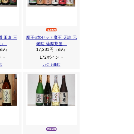
幡 田倉 三
魔王6本セット魔王 天誅 元
 小…
老院 薩摩茶屋…
17,281円
税込）
（税込）
ント
172ポイント
店
カジキ商店