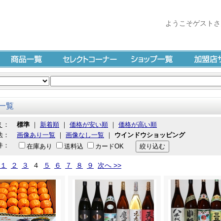
ようこそゲストさ
商品一覧
セレクトコーナー
ショップ一覧
加盟店サイ
一覧
え：
標準
｜
新着順
｜
価格が安い順
｜
価格が高い順
法：
画像あり一覧
｜
画像なし一覧
｜
ウインドウショッピング
件：
在庫あり
送料込
カードOK
１
２
３
４
５
６
７
８
９
次へ >>