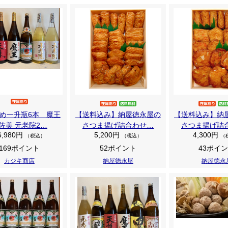
め一升瓶6本 魔王
【送料込み】納屋徳永屋の
【送料込み】納
佐美 元老院2…
さつま揚げ詰合わせ…
さつま揚げ詰
6,980円
5,200円
4,300円
（税込）
（税込）
（
169ポイント
52ポイント
43ポイ
カジキ商店
納屋徳永屋
納屋徳永