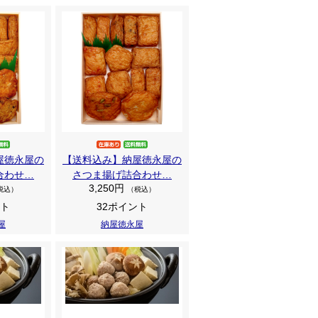
屋徳永屋の
【送料込み】納屋徳永屋の
合わせ…
さつま揚げ詰合わせ…
3,250円
税込）
（税込）
ント
32ポイント
屋
納屋徳永屋