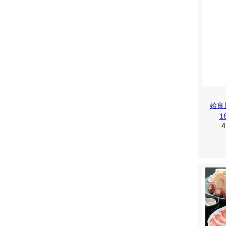
姶良
1
4