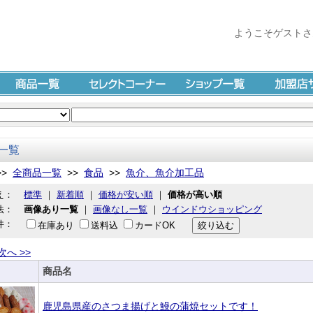
ようこそゲストさ
商品一覧
セレクトコーナー
ショップ一覧
加盟店サイ
一覧
>>
全商品一覧
>>
食品
>>
魚介、魚介加工品
え：
標準
｜
新着順
｜
価格が安い順
｜
価格が高い順
法：
画像あり一覧
｜
画像なし一覧
｜
ウインドウショッピング
件：
在庫あり
送料込
カードOK
次へ >>
商品名
鹿児島県産のさつま揚げと鰻の蒲焼セットです！