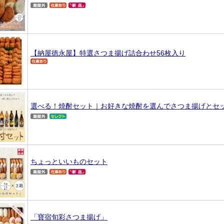
【納屋徳永屋】特選さつま揚げ詰合わせ56枚入り
選べる！焼酎セット｜お好きな焼酎を選んでさつま揚げとセ
ちょっといいものセット
「寶宿旬彩さつま揚げ」