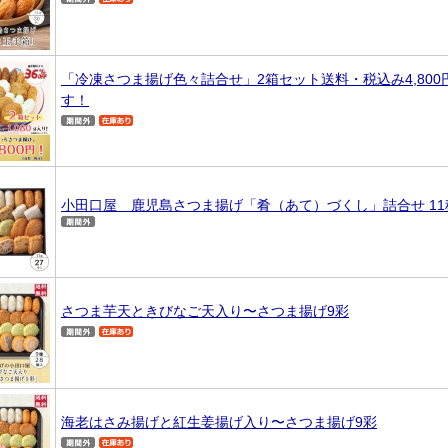
「冷凍さつま揚げ色々詰合せ」2箱セット送料・税込み4,80
す！
小田口屋 鹿児島さつま揚げ「肴（あて）づくし」詰合せ 11
さつま芋天ときびなご天入り〜さつま揚げ9彩
海老はさみ揚げと紅生姜揚げ入り〜さつま揚げ9彩