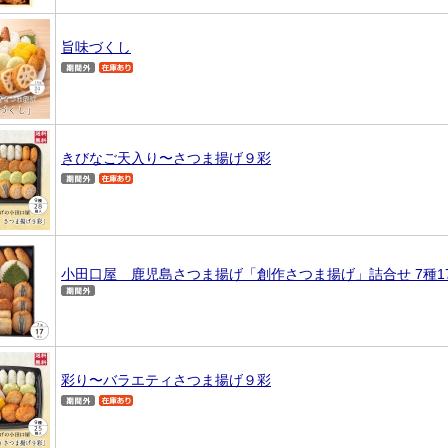
旨味づくし
きびなご天入り〜さつま揚げ９彩
小田口屋 鹿児島さつま揚げ「創作さつま揚げ」詰合せ 7種1
彩り〜バラエティさつま揚げ９彩