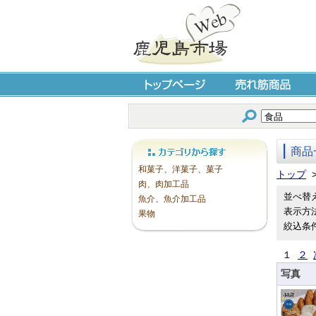
トップページ
売れ筋商品
商品
カテゴリから探す
和菓子、洋菓子、菓子
トップ
肉、肉加工品
並べ替
魚介、魚介加工品
表示方
果物
絞込条
１
２
写真