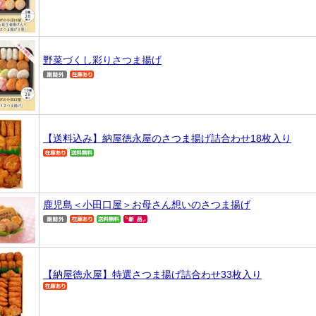
野菜づくし彩りさつま揚げ
【送料込み】納屋徳永屋のさつま揚げ詰合わせ18枚入り
鹿児島＜小田口屋＞お母さん想いのさつま揚げ
【納屋徳永屋】特選さつま揚げ詰合わせ33枚入り