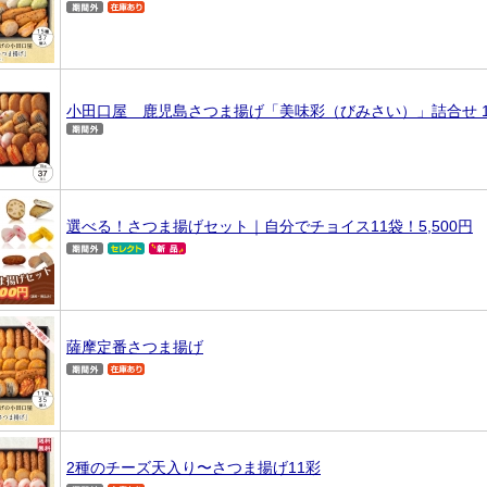
小田口屋 鹿児島さつま揚げ「美味彩（びみさい）」詰合せ 1
選べる！さつま揚げセット｜自分でチョイス11袋！5,500円
薩摩定番さつま揚げ
2種のチーズ天入り〜さつま揚げ11彩