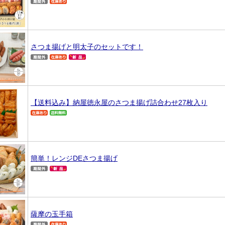
さつま揚げと明太子のセットです！
【送料込み】納屋徳永屋のさつま揚げ詰合わせ27枚入り
簡単！レンジDEさつま揚げ
薩摩の玉手箱