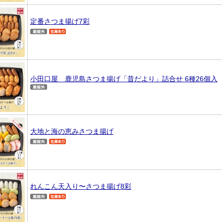
定番さつま揚げ7彩
小田口屋 鹿児島さつま揚げ「昔だより」詰合せ 6種26個入
大地と海の恵みさつま揚げ
れんこん天入り〜さつま揚げ8彩