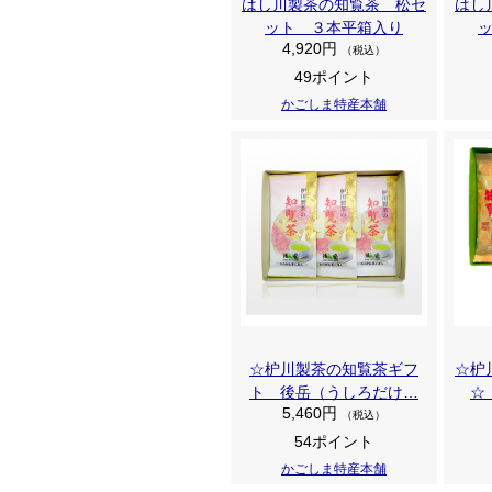
はし川製茶の知覧茶 松セ
はし
ット ３本平箱入り
4,920円
（税込）
49ポイント
かごしま特産本舗
☆枦川製茶の知覧茶ギフ
☆枦
ト 後岳（うしろだけ…
☆
5,460円
（税込）
54ポイント
かごしま特産本舗