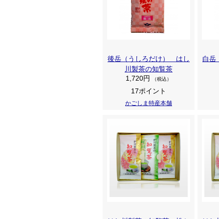
後岳（うしろだけ） はし
白岳
川製茶の知覧茶
1,720円
（税込）
17ポイント
かごしま特産本舗