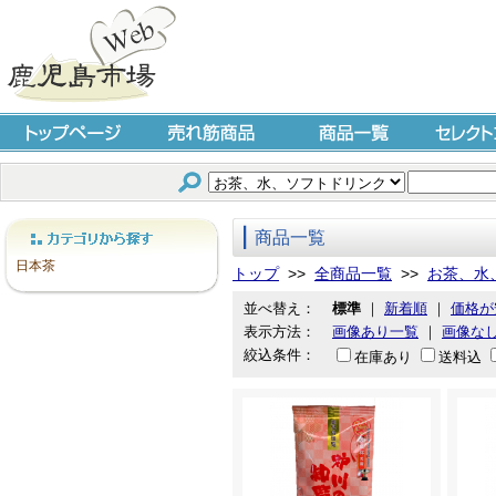
トップページ
売れ筋商品
商品一覧
セレクト
商品一覧
カテゴリから探す
日本茶
トップ
>>
全商品一覧
>>
お茶、水
並べ替え：
標準
｜
新着順
｜
価格が
表示方法：
画像あり一覧
｜
画像な
絞込条件：
在庫あり
送料込