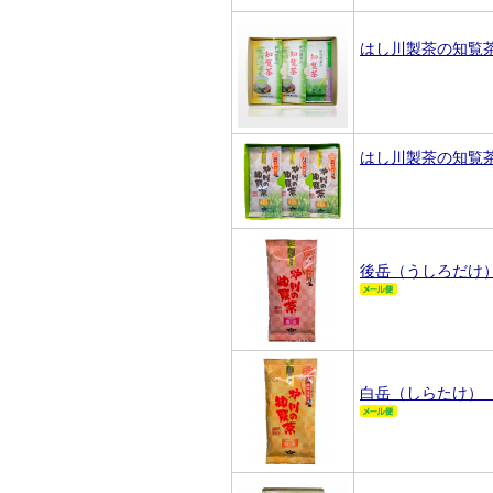
はし川製茶の知覧
はし川製茶の知覧
後岳（うしろだけ
白岳（しらたけ）