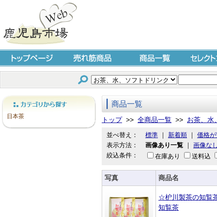
トップページ
売れ筋商品
商品一覧
セレクト
商品一覧
カテゴリから探す
日本茶
トップ
>>
全商品一覧
>>
お茶、水
並べ替え：
標準
｜
新着順
｜
価格が
表示方法：
画像あり一覧
｜
画像な
絞込条件：
在庫あり
送料込
写真
商品名
☆枦川製茶の知覧
知覧茶