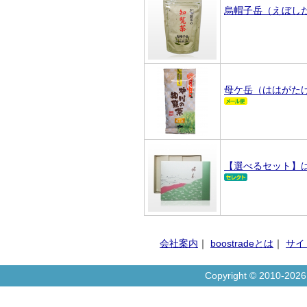
烏帽子岳（えぼしだ
母ケ岳（ははがた
【選べるセット】
会社案内
｜
boostradeとは
｜
サイ
Copyright © 2010-20