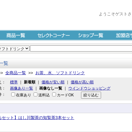
ようこそゲストさ
商品一覧
セレクトコーナー
ショップ一覧
加盟店サイ
一覧
>>
全商品一覧
>>
お茶、水、ソフトドリンク
え：
標準
｜
新着順
｜
価格が安い順
｜
価格が高い順
法：
画像あり一覧
｜
画像なし一覧
｜
ウインドウショッピング
件：
在庫あり
送料込
カードOK
るセット】はし川製茶の知覧茶3本セット