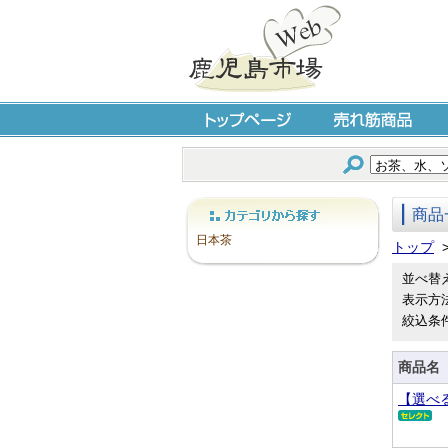
トップページ
売れ筋商品
商品
カテゴリから探す
日本茶
トップ
並べ替
表示方
絞込条
商品名
【選べ