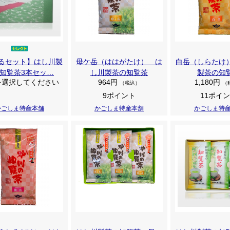
るセット】はし川製
母ケ岳（ははがたけ） は
白岳（しらたけ
知覧茶3本セッ…
し川製茶の知覧茶
製茶の知
を選択してください
964円
1,180円
（税込）
（
9ポイント
11ポイ
かごしま特産本舗
かごしま特産本舗
かごしま特