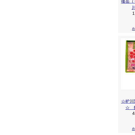
後岳（
1
☆枦川
☆ 
4