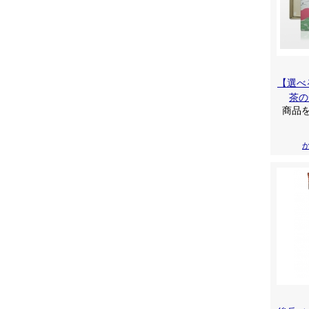
【選べ
茶の
商品