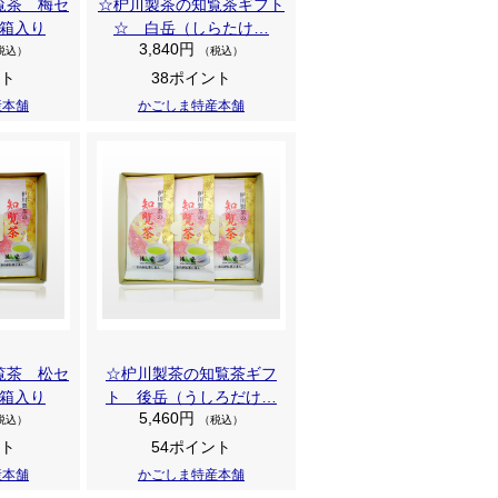
覧茶 梅セ
☆枦川製茶の知覧茶ギフト
箱入り
☆ 白岳（しらたけ…
3,840円
税込）
（税込）
ント
38ポイント
産本舗
かごしま特産本舗
覧茶 松セ
☆枦川製茶の知覧茶ギフ
箱入り
ト 後岳（うしろだけ…
5,460円
税込）
（税込）
ント
54ポイント
産本舗
かごしま特産本舗