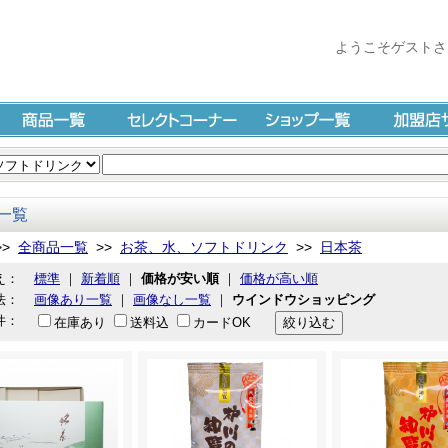
ようこそゲストさ
商品一覧
セレクトコーナー
ショップ一覧
加盟店サイ
一覧
>>
全商品一覧
>>
お茶、水、ソフトドリンク
>>
日本茶
え：
標準
｜
新着順
｜
価格が安い順
｜
価格が高い順
法：
画像あり一覧
｜
画像なし一覧
｜
ウインドウショッピング
件：
在庫あり
送料込
カードOK