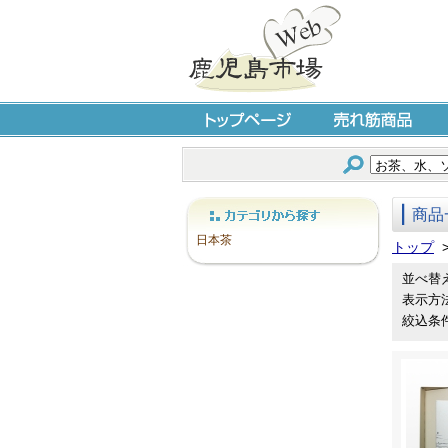
トップページ
売れ筋商品
商品
カテゴリから探す
日本茶
トップ
並べ替
表示方
絞込条