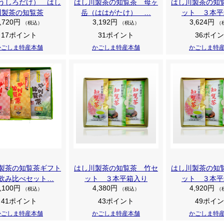
うしろだけ） はし
はし川製茶の知覧茶 母ヶ
はし川製茶の知
川製茶の知覧茶
岳（ははがたけ） …
ット ３本平
,720円
3,192円
3,624円
（税込）
（税込）
（
17ポイント
31ポイント
36ポイ
かごしま特産本舗
かごしま特産本舗
かごしま特
製茶の知覧茶ギフト
はし川製茶の知覧茶 竹セ
はし川製茶の知
飲み比べセット…
ット ３本平箱入り
ット ３本平
,100円
4,380円
4,920円
（税込）
（税込）
（
41ポイント
43ポイント
49ポイ
かごしま特産本舗
かごしま特産本舗
かごしま特