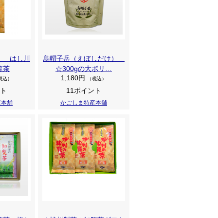
） はし川
烏帽子岳（えぼしだけ）
覧茶
☆300gの大ボリ…
1,180円
税込）
（税込）
ント
11ポイント
産本舗
かごしま特産本舗