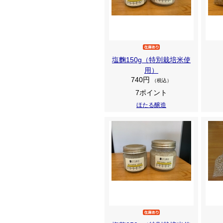
塩麴150g（特別栽培米使
用）
740円
（税込）
7ポイント
ほたる醸造