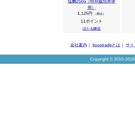
塩麴250g（特別栽培米使
用）
1,125円
（税込）
11ポイント
ほたる醸造
会社案内
｜
boostradeとは
｜
サイ
Copyright © 2010-20