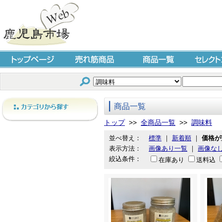
トップページ
売れ筋商品
商品一覧
セレクト
商品一覧
カテゴリから探す
トップ
>>
全商品一覧
>>
調味料
並べ替え：
標準
｜
新着順
｜
価格が
表示方法：
画像あり一覧
｜
画像な
絞込条件：
在庫あり
送料込