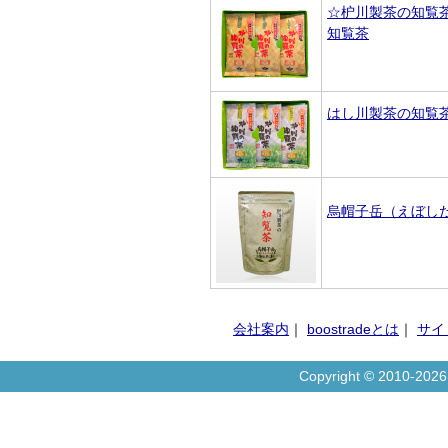
☆枦川製茶の知覧
知覧茶
はし川製茶の知覧
烏帽子岳（えぼしだ
会社案内
｜
boostradeとは
｜
サイ
Copyright © 2010-20