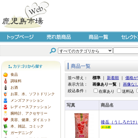
トップページ
売れ筋商品
商品一覧
セレクト
商品一覧
カテゴリから探す
食品
並べ替え：
標準
｜
新着順
｜
価格が
調味料
表示方法：
画像あり一覧
｜
画像な
お酒
絞込条件：
在庫あり
送料込
お茶、水、ソフトドリンク
メンズファッション
写真
商品名
レディースファッション
腕時計、アクセサリー
美容、健康、ダイエット
後岳（うしろだけ
本、雑誌、コミック
ガーデニング