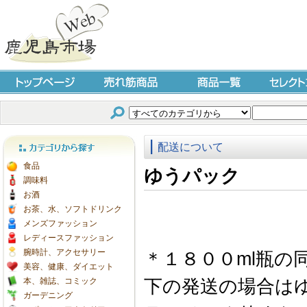
トップページ
売れ筋商品
商品一覧
セレクト
配送について
カテゴリから探す
食品
ゆうパック
調味料
お酒
お茶、水、ソフトドリンク
メンズファッション
レディースファッション
腕時計、アクセサリー
＊１８００ml瓶の
美容、健康、ダイエット
本、雑誌、コミック
下の発送の場合は
ガーデニング