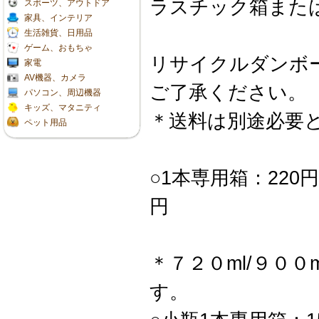
ラスチック箱また
スポーツ、アウトドア
家具、インテリア
生活雑貨、日用品
ゲーム、おもちゃ
リサイクルダンボ
家電
AV機器、カメラ
ご了承ください。
パソコン、周辺機器
キッズ、マタニティ
＊送料は別途必要
ペット用品
○1本専用箱：22
円
＊７２０ml/９０
す。