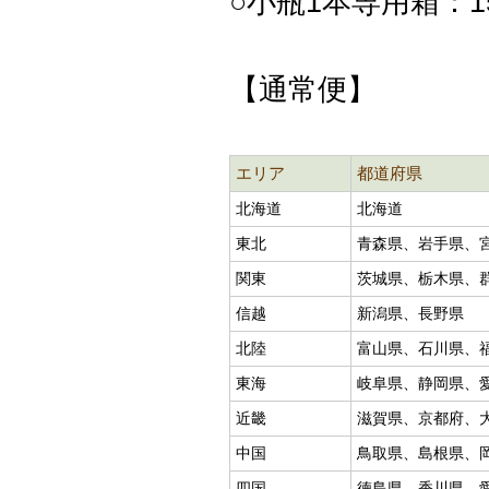
○小瓶1本専用箱：
【通常便】
エリア
都道府県
北海道
北海道
東北
青森県、岩手県、
関東
茨城県、栃木県、
信越
新潟県、長野県
北陸
富山県、石川県、
東海
岐阜県、静岡県、
近畿
滋賀県、京都府、
中国
鳥取県、島根県、
四国
徳島県、香川県、