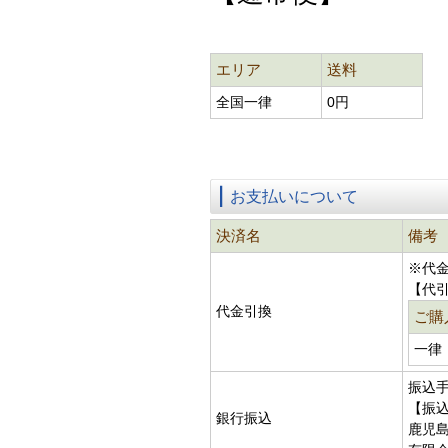
エリア
送料
全国一律
0円
お支払いについて
決済名
備考
※代
【代
代金引換
ご購
一律
振込
【振
銀行振込
鹿児島