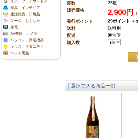
スポーツ、アウトドア
25度
度数
家具、インテリア
販売価格
2,900円
（
生活雑貨、日用品
ゲーム、おもちゃ
29ポイント
＋α
発行ポイント
家電
送料別
送料
AV機器、カメラ
通常便
配送
パソコン、周辺機器
購入数
キッズ、マタニティ
ペット用品
選択できる商品一例