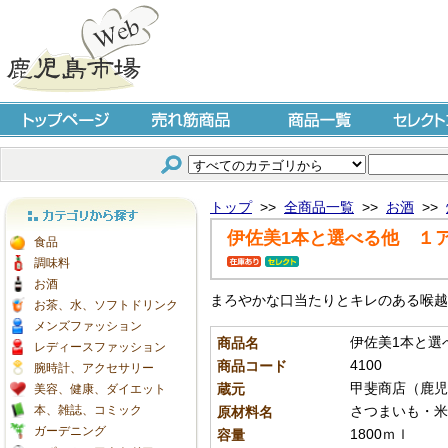
トップページ
売れ筋商品
商品一覧
セレクト
トップ
>>
全商品一覧
>>
お酒
>>
伊佐美1本と選べる他 １
カテゴリから探す
食品
調味料
お酒
まろやかな口当たりとキレのある喉越
お茶、水、ソフトドリンク
メンズファッション
伊佐美1本と選
商品名
レディースファッション
4100
商品コード
腕時計、アクセサリー
甲斐商店（鹿児
蔵元
美容、健康、ダイエット
本、雑誌、コミック
さつまいも・米
原材料名
ガーデニング
1800ｍｌ
容量