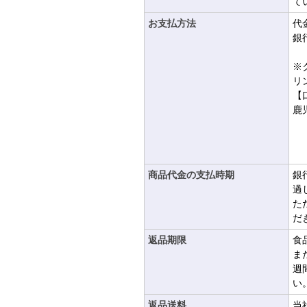
て
お支払方法
代
銀
※
リ
【
鹿
（
商品代金の支払時期
銀
過
た
だ
返品期限
食
ま
週
い
返品送料
当