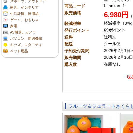
スポーツ、アウトドア
f_tankan_1
商品コード
家具、インテリア
販売価格
6,980円
生活雑貨、日用品
（
ゲーム、おもちゃ
軽減税率（8%
軽減税率
家電
69ポイント
発行ポイント
AV機器、カメラ
送料別
送料
パソコン、周辺機器
クール便
配送
キッズ、マタニティ
2026年2月1日
予約受付期間
ペット用品
2026年2月16
販売期間
在庫なし
購入数
現
フルーツ＆ジェラートさくら