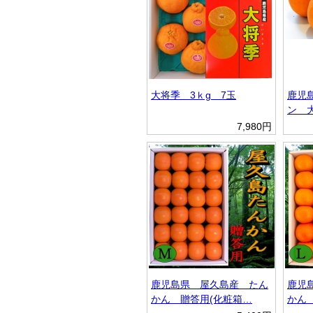
大将季 3ｋg 7玉
鹿児
ン 
7,980円
鹿児島県 屋久島産 たん
鹿児
かん 贈答用(化粧箱…
かん