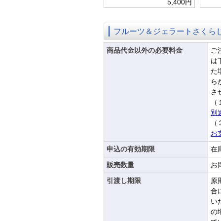
5,400円
フルーツ＆ジェラートさくら
商品代金以外の必要料金
ご
は
た
ら
さ
（
別
（
お
申込の有効期限
在
販売数量
お
引渡し期限
原
合
い
の