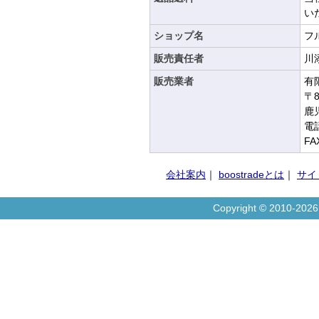
い
ショップ名
フ
販売責任者
川
販売業者
有
〒8
鹿
電話
FA
会社案内
｜
boostradeとは
｜
サイ
Copyright © 2010-20