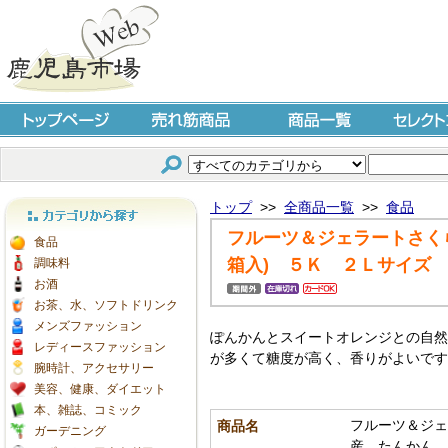
トップページ
売れ筋商品
商品一覧
セレクト
トップ
>>
全商品一覧
>>
食品
フルーツ＆ジェラートさく
カテゴリから探す
食品
箱入) ５Ｋ ２Ｌサイズ
調味料
お酒
お茶、水、ソフトドリンク
メンズファッション
ぽんかんとスイートオレンジとの自然
レディースファッション
が多くて糖度が高く、香りがよいです
腕時計、アクセサリー
美容、健康、ダイエット
本、雑誌、コミック
フルーツ＆ジェ
商品名
ガーデニング
産 たんかん 