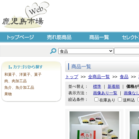
トップページ
売れ筋商品
商品一覧
セレクト
商品一覧
カテゴリから探す
和菓子、洋菓子、菓子
トップ
>>
全商品一覧
>>
食品
>>
肉、肉加工品
並べ替え：
標準
｜
新着順
｜
価格が
魚介、魚介加工品
表示方法：
画像あり一覧
｜
画像な
果物
絞込条件：
在庫あり
送料込