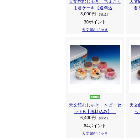
天文館むじゃき ちょこく
天文
ま君ケーキ【送料込…
君
3,000円
（税込）
30ポイント
天文館むじゃき
天文館むじゃき ベビーセ
天文
ットB【送料込み】…
ッ
6,400円
（税込）
64ポイント
天文館むじゃき