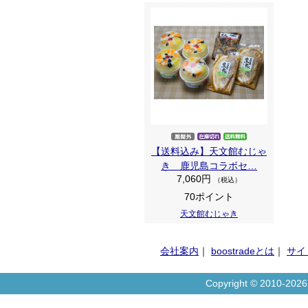
【送料込み】天文館むじゃ
き 鹿児島コラボセ…
7,060円
（税込）
70ポイント
天文館むじゃき
会社案内
｜
boostradeとは
｜
サイ
Copyright © 2010-20