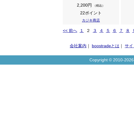
2,200円
（税込）
22ポイント
カジキ商店
<< 前へ
１
２
３
４
５
６
７
８
会社案内
｜
boostradeとは
｜
サイ
Copyright © 2010-20