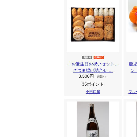
「お誕生日お祝いセット」
鹿
さつま揚げ詰合せ …
ン
3,500円
（税込）
35ポイント
小田口屋
フル