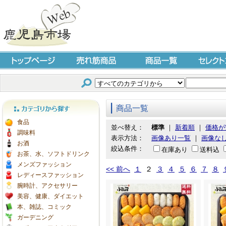
トップページ
売れ筋商品
商品一覧
セレクト
商品一覧
カテゴリから探す
食品
並べ替え：
標準
｜
新着順
｜
価格が
調味料
表示方法：
画像あり一覧
｜
画像な
お酒
絞込条件：
在庫あり
送料込
お茶、水、ソフトドリンク
メンズファッション
<< 前へ
１
２
３
４
５
６
７
８
レディースファッション
腕時計、アクセサリー
美容、健康、ダイエット
本、雑誌、コミック
ガーデニング