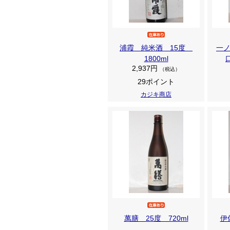
浦霞 純米酒 15度
一
1800ml
2,937円
（税込）
29ポイント
カジキ商店
萬膳 25度 720ml
伊