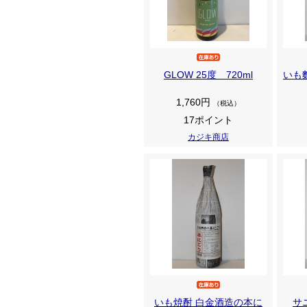
GLOW 25度 720ml
いも
1,760円
（税込）
17ポイント
カジキ商店
いも焼酎 白金酒造の本に
サ