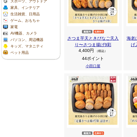
スポーツ、アウトドア
家具、インテリア
生活雑貨、日用品
ゲーム、おもちゃ
家電
AV機器、カメラ
さつま芋天ときびなご天入
海老
パソコン、周辺機器
り〜さつま揚げ9彩
げ
キッズ、マタニティ
4,400円
（税込）
ペット用品
44ポイント
小田口屋