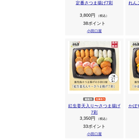
定番さつま揚げ7彩
れん
3,800円
（税込）
38ポイント
小田口屋
紅生姜天入り〜さつま揚げ
かぼ
7彩
3,350円
（税込）
33ポイント
小田口屋