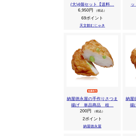
(大)4個セット【送料…
ッ
6,950円
（税込）
69ポイント
天文館むじゃき
納屋徳永屋の手作りさつま
納屋
揚げ 単品商品 枝…
揚
200円
（税込）
2ポイント
納屋徳永屋