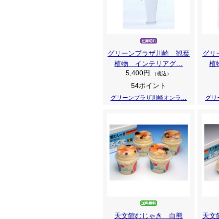
グリーンプラザ川崎 観葉
グリ
植物 インテリアグ…
植
5,400円
（税込）
54ポイント
グリーンプラザ川崎オンラ…
グリ
天文館むじゃき 白熊
天文