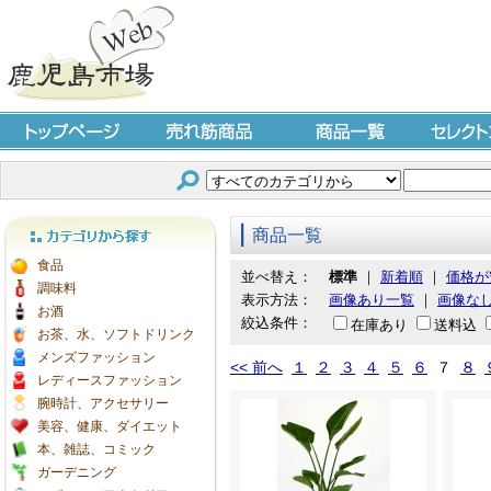
トップページ
売れ筋商品
商品一覧
セレクト
商品一覧
カテゴリから探す
食品
並べ替え：
標準
｜
新着順
｜
価格が
調味料
表示方法：
画像あり一覧
｜
画像な
お酒
絞込条件：
在庫あり
送料込
お茶、水、ソフトドリンク
メンズファッション
<< 前へ
１
２
３
４
５
６
７
８
レディースファッション
腕時計、アクセサリー
美容、健康、ダイエット
本、雑誌、コミック
ガーデニング