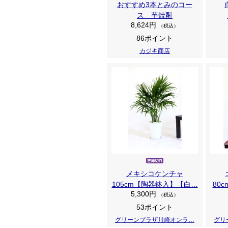
おすすめ3本とみのコー
ス 芋焼酎
8,624円
（税込）
86ポイント
カジキ商店
メキシコケンチャ
105cm【陶器鉢入】【白…
80
5,300円
（税込）
53ポイント
グリーンプラザ川崎オンラ…
グリ