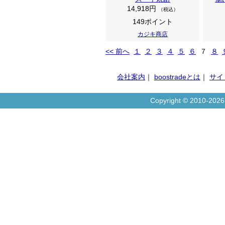
14,918円
（税込）
149ポイント
カジキ商店
<< 前へ
１
２
３
４
５
６
７
８
会社案内
｜
boostradeとは
｜
サイ
Copyright © 2010-20