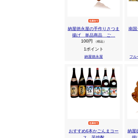
納屋徳永屋の手作りさつま
南国
揚げ 単品商品 ご…
100円
（税込）
1ポイント
納屋徳永屋
フル
おすすめ6本かごんまコー
納屋
ス 芋焼酎
揚