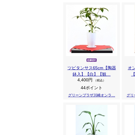
ツピタンサス65cm【陶器
オ
鉢入】【白】【観…
4,400円
（税込）
44ポイント
グリーンプラザ川崎オンラ…
グリ